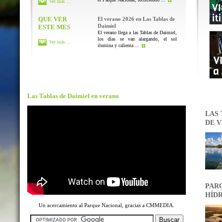
Ver más ...
QUE VER
El verano 2026 en Las Tablas de
Daimiel
ESTE MES
El verano llega a las Tablas de Daimiel,
los días se van alargando, el sol
Ver más ...
ilumina y calienta ...
Las Tablas de Daimiel en verano
LAS 
DE V
PARQ
HÍDR
Un acercamiento al Parque Nacional, gracias a CMMEDIA.