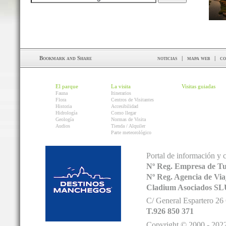
noticias
|
mapa web
|
co
El parque
La visita
Visitas guiadas
Fauna
Itinerarios
Flora
Centros de Visitantes
Historia
Accesibilidad
Hidrología
Como llegar
Geología
Normas de Visita
Audios
Tienda / Alquiler
Parte meteorológico
Portal de información y 
Nº Reg. Empresa de T
Nº Reg. Agencia de V
Cladium Asociados SL
C/ General Espartero 2
T.926 850 371
Copyright © 2000 - 2022.