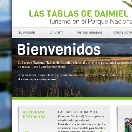
el parque
la visita
visitas guiadas
otras acti
El
Parque Nacional Tablas de Daimiel
, ofrece al visitante la posibilidad de conocer
un maravilloso humedal manchego.
Rico en fauna, flora e historia, es una buena elección para conocer, valorar e inculc
el valor de la conservación
.
ACTIVIDAD
LAS TABLAS DE DAIMIEL
(Parque Nacional) Visita guiada
DESTACADA
combinada en vehículo
Cómoda visita en vehículo y a pie. La
experiencia más completa para descubrir
el Parque Nacional, recorriendo ...