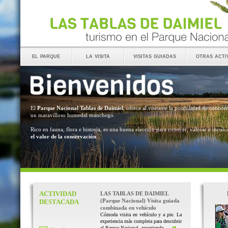
el parque
la visita
visitas guiadas
otras acti
El
Parque Nacional Tablas de Daimiel
, ofrece al visitante la posibilidad de conocer
un maravilloso humedal manchego.
Rico en fauna, flora e historia, es una buena elección para conocer, valorar e inculc
el valor de la conservación
.
ACTIVIDAD
LAS TABLAS DE DAIMIEL
(Parque Nacional) Visita guiada
DESTACADA
combinada en vehículo
Cómoda visita en vehículo y a pie. La
experiencia más completa para descubrir
el Parque Nacional, recorriendo ...