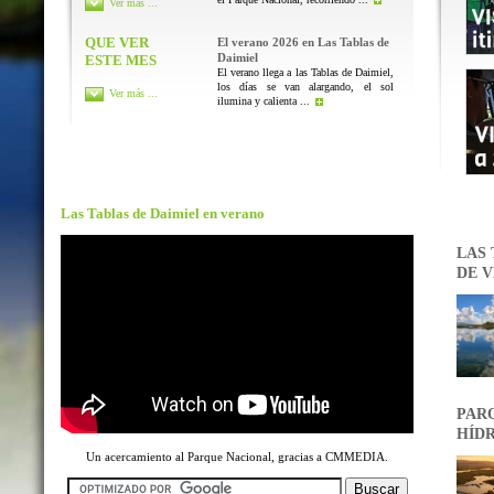
Ver más ...
QUE VER
El verano 2026 en Las Tablas de
Daimiel
ESTE MES
El verano llega a las Tablas de Daimiel,
los días se van alargando, el sol
Ver más ...
ilumina y calienta ...
Las Tablas de Daimiel en verano
LAS 
DE V
PARQ
HÍDR
Un acercamiento al Parque Nacional, gracias a CMMEDIA.