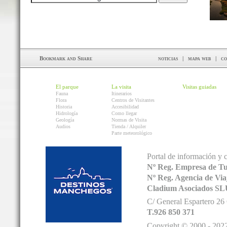
noticias
|
mapa web
|
co
El parque
La visita
Visitas guiadas
Fauna
Itinerarios
Flora
Centros de Visitantes
Historia
Accesibilidad
Hidrología
Como llegar
Geología
Normas de Visita
Audios
Tienda / Alquiler
Parte meteorológico
Portal de información y 
Nº Reg. Empresa de T
Nº Reg. Agencia de V
Cladium Asociados SL
C/ General Espartero 2
T.926 850 371
Copyright © 2000 - 2022.