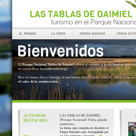
el parque
la visita
visitas guiadas
otras acti
El
Parque Nacional Tablas de Daimiel
, ofrece al visitante la posibilidad de conocer
un maravilloso humedal manchego.
Rico en fauna, flora e historia, es una buena elección para conocer, valorar e inculc
el valor de la conservación
.
ACTIVIDAD
LAS TABLAS DE DAIMIEL
(Parque Nacional) Visita guiada
DESTACADA
senderista
La forma más completa de descubrir el
Parque Nacional a pie. Acompañado por
un guía intérprete, conocerás ...