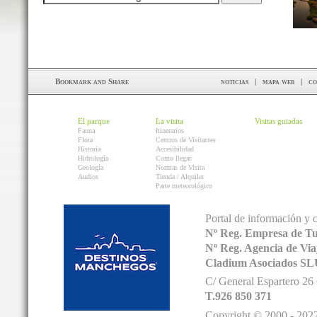
noticias
|
mapa web
|
co
El parque
La visita
Visitas guiadas
Fauna
Itinerarios
Flora
Centros de Visitantes
Historia
Accesibilidad
Hidrología
Como llegar
Geología
Normas de Visita
Audios
Tienda / Alquiler
Parte meteorológico
Portal de información y 
Nº Reg. Empresa de T
Nº Reg. Agencia de V
Cladium Asociados SL
C/ General Espartero 2
T.926 850 371
Copyright © 2000 - 2022.