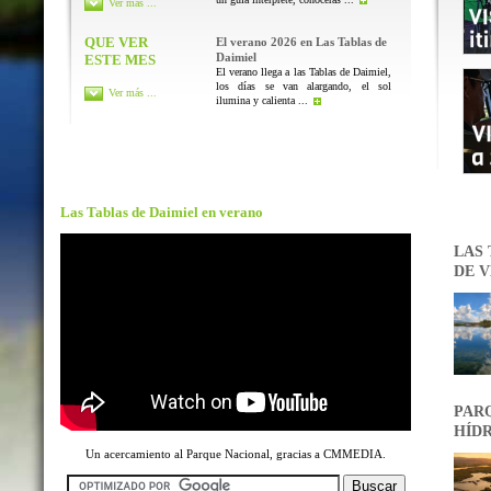
Ver más ...
QUE VER
El verano 2026 en Las Tablas de
Daimiel
ESTE MES
El verano llega a las Tablas de Daimiel,
los días se van alargando, el sol
Ver más ...
ilumina y calienta ...
Las Tablas de Daimiel en verano
LAS 
DE V
PARQ
HÍDR
Un acercamiento al Parque Nacional, gracias a CMMEDIA.