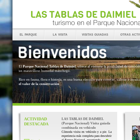
el parque
la visita
visitas guiadas
otras acti
El
Parque Nacional Tablas de Daimiel
, ofrece al visitante la posibilidad de conocer
un maravilloso humedal manchego.
Rico en fauna, flora e historia, es una buena elección para conocer, valorar e inculc
el valor de la conservación
.
ACTIVIDAD
LAS TABLAS DE DAIMIEL
(Parque Nacional) Visita guiada
DESTACADA
combinada en vehículo
Cómoda visita en vehículo y a pie. La
experiencia más completa para descubrir
el Parque Nacional, recorriendo ...