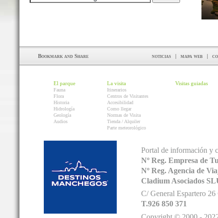
noticias
|
mapa web
|
co
El parque
La visita
Visitas guiadas
Fauna
Itinerarios
Flora
Centros de Visitantes
Historia
Accesibilidad
Hidrología
Como llegar
Geología
Normas de Visita
Audios
Tienda / Alquiler
Parte meteorológico
Portal de información y 
Nº Reg. Empresa de T
Nº Reg. Agencia de V
Cladium Asociados SL
C/ General Espartero 2
T.926 850 371
Copyright © 2000 - 2022.