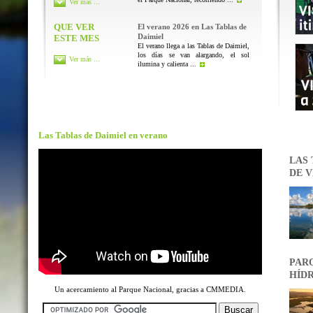
Ver más ...
QUE VER
El verano 2026 en Las Tablas de
Daimiel
ESTE MES
El verano llega a las Tablas de Daimiel,
los días se van alargando, el sol
Ver más ...
ilumina y calienta ...
Las Tablas de Daimiel en verano
LAS 
DE V
PARQ
HÍDR
Un acercamiento al Parque Nacional, gracias a CMMEDIA.