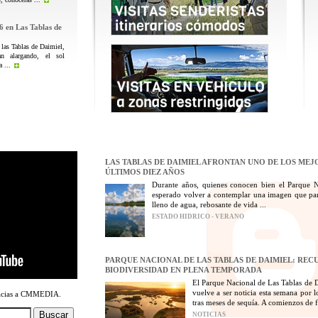
6 en Las Tablas de
 las Tablas de Daimiel,
n alargando, el sol
 ...
LAS TABLAS DE DAIMIEL AFRONTAN UNO DE LOS MEJ
ÚLTIMOS DIEZ AÑOS
Durante años, quienes conocen bien el Parque 
esperado volver a contemplar una imagen que par
lleno de agua, rebosante de vida ...
ESTADO HIDRICO - VERANO
PARQUE NACIONAL DE LAS TABLAS DE DAIMIEL: REC
BIODIVERSIDAD EN PLENA TEMPORADA
El Parque Nacional de Las Tablas de D
vuelve a ser noticia esta semana por 
racias a CMMEDIA.
tras meses de sequía. A comienzos de fe
NOTICIAS