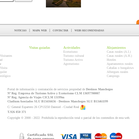
noticias
|
mapa web
|
contactar
|
webs recomendadas
Visitas guiadas
Actividades
Alojamientos
Ecoturismo
Casas rurales (A.I.)
Visitantes
Turismo cultural
Casas rurales (A.H.)
ad
Turismo Activo
Hoteles
r
Agroturismo
Apartamentos rurales
Visita
Cabañas o bungalows
quiler
Albergues rurales
orológico
Campings
Portal de información y contratación de servicios propiedad de
Destinos Manchegos
Nº Reg. Empresa de Turismo Activo y Ecoturismo CLM 13697700007
Nº Reg. Agencia de Viajes CICLM 13199m
Cladium Asociados SLU B13416656 - Destinos Manchegos SLU B13461199
C/ General Espartero 26 CP13250 Daimiel - Ciudad Real
T.926 850 371
Copyright © 2000 - 2022. Prohibida la reproducción total o parcial de los contendios de esta web.