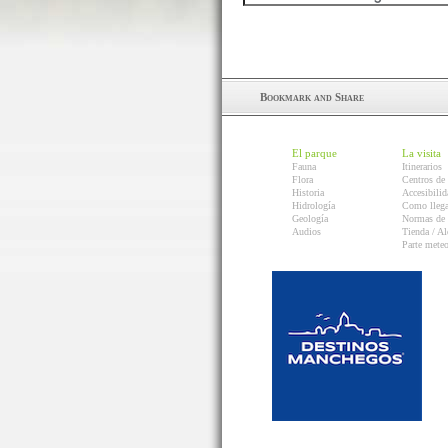
El parque
La visita
Fauna
Itinerarios
Flora
Centros de 
Historia
Accesibilid
Hidrología
Como llega
Geología
Normas de 
Audios
Tienda / Al
Parte mete