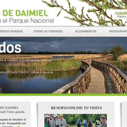
visitas guiadas
otras actividades
alojamientos
restauran
ece al visitante la posibilidad de conocer
 elección para conocer, valorar e inculcar
RESERVA ONLINE TU VISITA
 DE DAIMIEL
nal) Visita guiada
mpleta de descubrir el
 a pie. Acompañado por
, conocerás ...