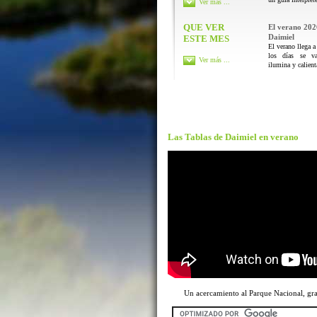
Ver más ...
QUE VER
El verano 202
Daimiel
ESTE MES
El verano llega a
los días se va
Ver más ...
ilumina y calienta
Las Tablas de Daimiel en verano
Un acercamiento al Parque Nacional, g