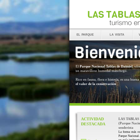
el parque
la visita
El
Parque Nacional Tablas de Daimiel
, ofr
un maravilloso humedal manchego.
Rico en fauna, flora e historia, es una buena
el valor de la conservación
.
ACTIVIDAD
LAS TABLAS
(Parque Nacio
DESTACADA
senderista
La forma más co
Parque Nacional
un guía intérprete