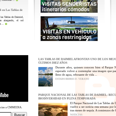
6 en Las Tablas de
 las Tablas de Daimiel,
n alargando, el sol
 ...
LAS TABLAS DE DAIMIEL AFRONTAN UNO DE LOS MEJ
ÚLTIMOS DIEZ AÑOS
Durante años, quienes conocen bien el Parque 
esperado volver a contemplar una imagen que par
lleno de agua, rebosante de vida ...
ESTADO HIDRICO - VERANO
PARQUE NACIONAL DE LAS TABLAS DE DAIMIEL: REC
BIODIVERSIDAD EN PLENA TEMPORADA
El Parque Nacional de Las Tablas de D
vuelve a ser noticia esta semana por 
racias a CMMEDIA.
tras meses de sequía. A comienzos de fe
NOTICIAS