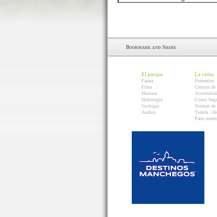
El parque
La visita
Fauna
Itinerarios
Flora
Centros de 
Historia
Accesibilid
Hidrología
Como llega
Geología
Normas de 
Audios
Tienda / Al
Parte mete