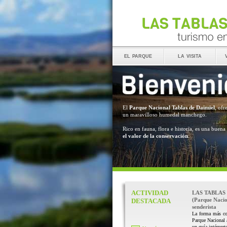
el parque
la visita
El
Parque Nacional Tablas de Daimiel
, ofr
un maravilloso humedal manchego.
Rico en fauna, flora e historia, es una buena
el valor de la conservación
.
ACTIVIDAD
LAS TABLAS
(Parque Nacio
DESTACADA
senderista
La forma más co
Parque Nacional
un guía intérprete