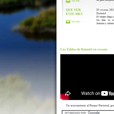
Ver más ...
QUE VER
El verano 202
Daimiel
ESTE MES
El verano llega a
los días se va
Ver más ...
ilumina y calienta
Las Tablas de Daimiel en verano
Un acercamiento al Parque Nacional, g