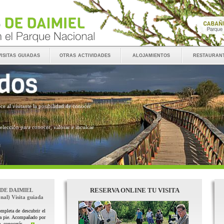
visitas guiadas
otras actividades
alojamientos
restauran
ece al visitante la posibilidad de conocer
 elección para conocer, valorar e inculcar
RESERVA ONLINE TU VISITA
 DE DAIMIEL
nal) Visita guiada
mpleta de descubrir el
 a pie. Acompañado por
, conocerás ...