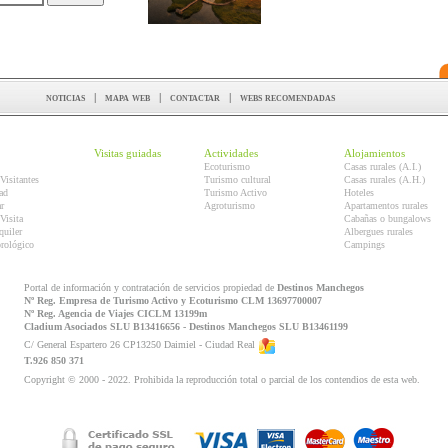
noticias
|
mapa web
|
contactar
|
webs recomendadas
Visitas guiadas
Actividades
Alojamientos
Ecoturismo
Casas rurales (A.I.)
Visitantes
Turismo cultural
Casas rurales (A.H.)
ad
Turismo Activo
Hoteles
r
Agroturismo
Apartamentos rurales
Visita
Cabañas o bungalows
quiler
Albergues rurales
orológico
Campings
Portal de información y contratación de servicios propiedad de
Destinos Manchegos
Nº Reg. Empresa de Turismo Activo y Ecoturismo CLM 13697700007
Nº Reg. Agencia de Viajes CICLM 13199m
Cladium Asociados SLU B13416656 - Destinos Manchegos SLU B13461199
C/ General Espartero 26 CP13250 Daimiel - Ciudad Real
T.926 850 371
Copyright © 2000 - 2022. Prohibida la reproducción total o parcial de los contendios de esta web.