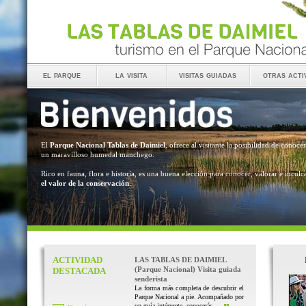
el parque
la visita
visitas guiadas
otras acti
El
Parque Nacional Tablas de Daimiel
, ofrece al visitante la posibilidad de conocer
un maravilloso humedal manchego.
Rico en fauna, flora e historia, es una buena elección para conocer, valorar e inculc
el valor de la conservación
.
ACTIVIDAD
LAS TABLAS DE DAIMIEL
(Parque Nacional) Visita guiada
DESTACADA
senderista
La forma más completa de descubrir el
Parque Nacional a pie. Acompañado por
un guía intérprete, conocerás ...