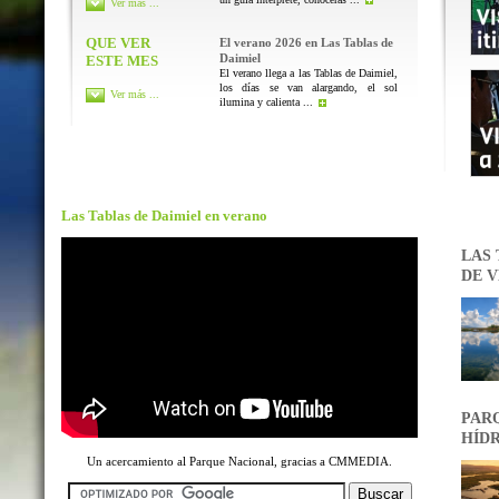
Ver más ...
QUE VER
El verano 2026 en Las Tablas de
Daimiel
ESTE MES
El verano llega a las Tablas de Daimiel,
los días se van alargando, el sol
Ver más ...
ilumina y calienta ...
Las Tablas de Daimiel en verano
LAS 
DE V
PARQ
HÍDR
Un acercamiento al Parque Nacional, gracias a CMMEDIA.