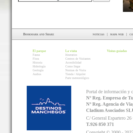
noticias
|
mapa web
|
co
El parque
La visita
Visitas guiadas
Fauna
Itinerarios
Flora
Centros de Visitantes
Historia
Accesibilidad
Hidrología
Como llegar
Geología
Normas de Visita
Audios
Tienda / Alquiler
Parte meteorológico
Portal de información y 
Nº Reg. Empresa de T
Nº Reg. Agencia de V
Cladium Asociados SL
C/ General Espartero 2
T.926 850 371
Copyright © 2000 - 2022.