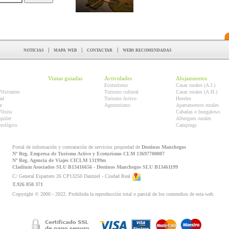
noticias
|
mapa web
|
contactar
|
webs recomendadas
Visitas guiadas
Actividades
Alojamientos
Ecoturismo
Casas rurales (A.I.)
Visitantes
Turismo cultural
Casas rurales (A.H.)
ad
Turismo Activo
Hoteles
r
Agroturismo
Apartamentos rurales
Visita
Cabañas o bungalows
quiler
Albergues rurales
orológico
Campings
Portal de información y contratación de servicios propiedad de
Destinos Manchegos
Nº Reg. Empresa de Turismo Activo y Ecoturismo CLM 13697700007
Nº Reg. Agencia de Viajes CICLM 13199m
Cladium Asociados SLU B13416656 - Destinos Manchegos SLU B13461199
C/ General Espartero 26 CP13250 Daimiel - Ciudad Real
T.926 850 371
Copyright © 2000 - 2022. Prohibida la reproducción total o parcial de los contendios de esta web.