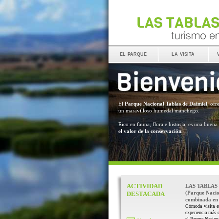
el parque
la visita
El
Parque Nacional Tablas de Daimiel
, ofr
un maravilloso humedal manchego.
Rico en fauna, flora e historia, es una buena
el valor de la conservación
.
ACTIVIDAD
LAS TABLAS
(Parque Nacio
DESTACADA
combinada en 
Cómoda visita e
experiencia más 
el Parque Naciona