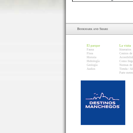
El parque
La visita
Fauna
Itinerarios
Flora
Centros de 
Historia
Accesibilid
Hidrología
Como llega
Geología
Normas de 
Audios
Tienda / Al
Parte mete