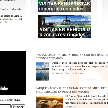
6 en Las Tablas de
 las Tablas de Daimiel,
n alargando, el sol
 ...
LAS TABLAS DE DAIMIEL AFRONTAN UNO DE LOS MEJ
ÚLTIMOS DIEZ AÑOS
Durante años, quienes conocen bien el Parque 
esperado volver a contemplar una imagen que par
lleno de agua, rebosante de vida ...
ESTADO HIDRICO - VERANO
PARQUE NACIONAL DE LAS TABLAS DE DAIMIEL: REC
BIODIVERSIDAD EN PLENA TEMPORADA
El Parque Nacional de Las Tablas de D
vuelve a ser noticia esta semana por 
racias a CMMEDIA.
tras meses de sequía. A comienzos de fe
NOTICIAS