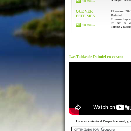
Ver más ...
QUE VER
El verano 202
Daimiel
ESTE MES
El verano llega a
los días se va
Ver más ...
ilumina y calienta
Las Tablas de Daimiel en verano
Un acercamiento al Parque Nacional, g