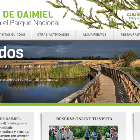
visitas guiadas
otras actividades
alojamientos
restauran
ece al visitante la posibilidad de conocer
 elección para conocer, valorar e inculcar
RESERVA ONLINE TU VISITA
 DE DAIMIEL
nal) Visita guiada
vehículo
n vehículo y a pie. La
completa para descubrir
l, recorriendo ...