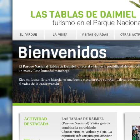
el parque
la visita
visitas guiadas
otras acti
El
Parque Nacional Tablas de Daimiel
, ofrece al visitante la posibilidad de conocer
un maravilloso humedal manchego.
Rico en fauna, flora e historia, es una buena elección para conocer, valorar e inculc
el valor de la conservación
.
ACTIVIDAD
LAS TABLAS DE DAIMIEL
(Parque Nacional) Visita guiada
DESTACADA
combinada en vehículo
Cómoda visita en vehículo y a pie. La
experiencia más completa para descubrir
el Parque Nacional, recorriendo ...