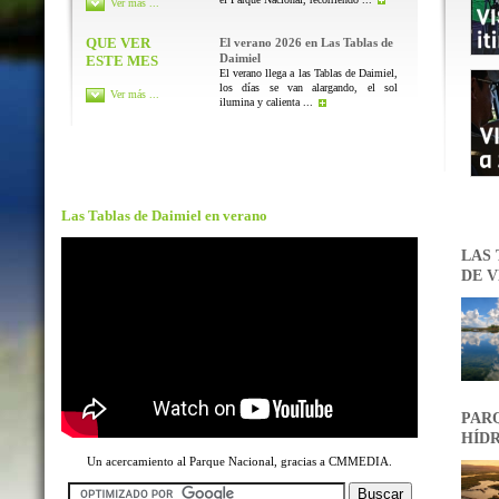
Ver más ...
QUE VER
El verano 2026 en Las Tablas de
Daimiel
ESTE MES
El verano llega a las Tablas de Daimiel,
los días se van alargando, el sol
Ver más ...
ilumina y calienta ...
Las Tablas de Daimiel en verano
LAS 
DE V
PARQ
HÍDR
Un acercamiento al Parque Nacional, gracias a CMMEDIA.