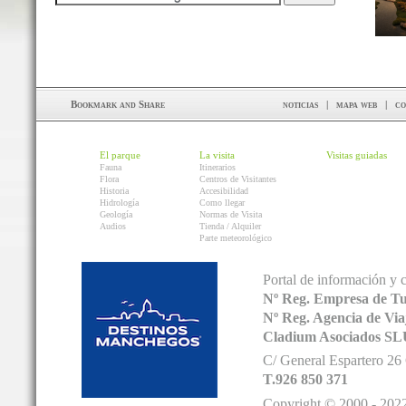
noticias
|
mapa web
|
co
El parque
La visita
Visitas guiadas
Fauna
Itinerarios
Flora
Centros de Visitantes
Historia
Accesibilidad
Hidrología
Como llegar
Geología
Normas de Visita
Audios
Tienda / Alquiler
Parte meteorológico
Portal de información y 
Nº Reg. Empresa de T
Nº Reg. Agencia de V
Cladium Asociados SL
C/ General Espartero 2
T.926 850 371
Copyright © 2000 - 2022.