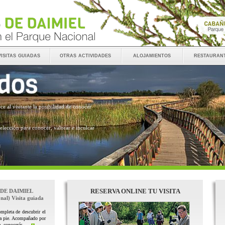
visitas guiadas
otras actividades
alojamientos
restauran
ece al visitante la posibilidad de conocer
 elección para conocer, valorar e inculcar
RESERVA ONLINE TU VISITA
 DE DAIMIEL
nal) Visita guiada
mpleta de descubrir el
 a pie. Acompañado por
, conocerás ...