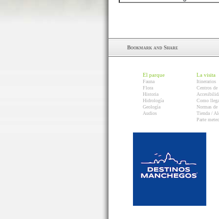
El parque
La visita
Fauna
Itinerarios
Flora
Centros de 
Historia
Accesibilid
Hidrología
Como llega
Geología
Normas de 
Audios
Tienda / Al
Parte mete