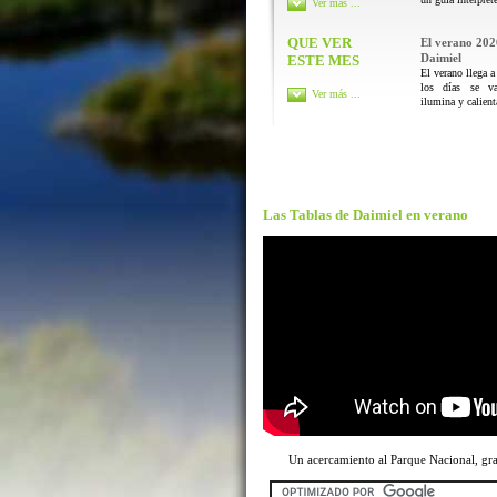
Ver más ...
QUE VER
El verano 202
Daimiel
ESTE MES
El verano llega a
los días se va
Ver más ...
ilumina y calienta
Las Tablas de Daimiel en verano
Un acercamiento al Parque Nacional, g