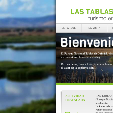
el parque
la visita
El
Parque Nacional Tablas de Daimiel
, ofr
un maravilloso humedal manchego.
Rico en fauna, flora e historia, es una buena
el valor de la conservación
.
ACTIVIDAD
LAS TABLAS
(Parque Nacio
DESTACADA
senderista
La forma más co
Parque Nacional
un guía intérprete