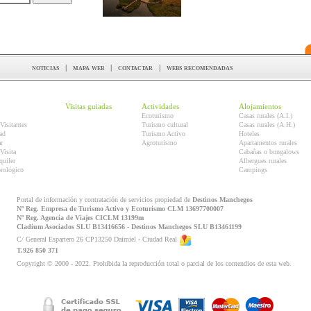
noticias
|
mapa web
|
contactar
|
webs recomendadas
Visitas guiadas
Actividades
Alojamientos
Ecoturismo
Casas rurales (A.I.)
Visitantes
Turismo cultural
Casas rurales (A.H.)
ad
Turismo Activo
Hoteles
r
Agroturismo
Apartamentos rurales
Visita
Cabañas o bungalows
quiler
Albergues rurales
orológico
Campings
Portal de información y contratación de servicios propiedad de
Destinos Manchegos
Nº Reg. Empresa de Turismo Activo y Ecoturismo CLM 13697700007
Nº Reg. Agencia de Viajes CICLM 13199m
Cladium Asociados SLU B13416656 - Destinos Manchegos SLU B13461199
C/ General Espartero 26 CP13250 Daimiel - Ciudad Real
T.926 850 371
Copyright © 2000 - 2022. Prohibida la reproducción total o parcial de los contendios de esta web.