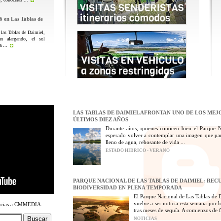
6 en Las Tablas de
 las Tablas de Daimiel,
n alargando, el sol
 ...
LAS TABLAS DE DAIMIEL AFRONTAN UNO DE LOS MEJ
ÚLTIMOS DIEZ AÑOS
Durante años, quienes conocen bien el Parque 
esperado volver a contemplar una imagen que par
lleno de agua, rebosante de vida ...
ESTADO HIDRICO - VERANO
PARQUE NACIONAL DE LAS TABLAS DE DAIMIEL: REC
BIODIVERSIDAD EN PLENA TEMPORADA
El Parque Nacional de Las Tablas de D
vuelve a ser noticia esta semana por 
racias a CMMEDIA.
tras meses de sequía. A comienzos de fe
NOTICIAS