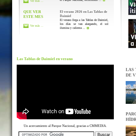
Ver más ...
QUE VER
El verano 2026 en Las Tablas de
Daimiel
ESTE MES
El verano llega a las Tablas de Daimiel,
los días se van alargando, el sol
Ver más ...
ilumina y calienta ...
Las Tablas de Daimiel en verano
LAS 
DE V
PARQ
HÍDR
Un acercamiento al Parque Nacional, gracias a CMMEDIA.