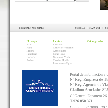
noticias
|
mapa web
|
co
El parque
La visita
Visitas guiadas
Fauna
Itinerarios
Flora
Centros de Visitantes
Historia
Accesibilidad
Hidrología
Como llegar
Geología
Normas de Visita
Audios
Tienda / Alquiler
Parte meteorológico
Portal de información y 
Nº Reg. Empresa de T
Nº Reg. Agencia de V
Cladium Asociados SL
C/ General Espartero 2
T.926 850 371
Copyright © 2000 - 2022.