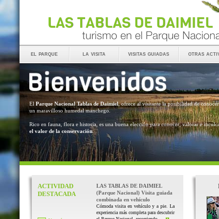
el parque
la visita
visitas guiadas
otras acti
El
Parque Nacional Tablas de Daimiel
, ofrece al visitante la posibilidad de conocer
un maravilloso humedal manchego.
Rico en fauna, flora e historia, es una buena elección para conocer, valorar e inculc
el valor de la conservación
.
ACTIVIDAD
LAS TABLAS DE DAIMIEL
(Parque Nacional) Visita guiada
DESTACADA
combinada en vehículo
Cómoda visita en vehículo y a pie. La
experiencia más completa para descubrir
el Parque Nacional, recorriendo ...