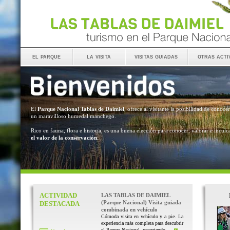
el parque
la visita
visitas guiadas
otras acti
El
Parque Nacional Tablas de Daimiel
, ofrece al visitante la posibilidad de conocer
un maravilloso humedal manchego.
Rico en fauna, flora e historia, es una buena elección para conocer, valorar e inculc
el valor de la conservación
.
ACTIVIDAD
LAS TABLAS DE DAIMIEL
(Parque Nacional) Visita guiada
DESTACADA
combinada en vehículo
Cómoda visita en vehículo y a pie. La
experiencia más completa para descubrir
el Parque Nacional, recorriendo ...