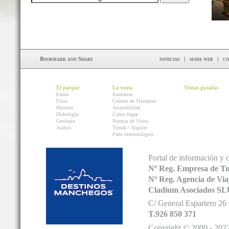
noticias
|
mapa web
|
co
El parque
La visita
Visitas guiadas
Fauna
Itinerarios
Flora
Centros de Visitantes
Historia
Accesibilidad
Hidrología
Como llegar
Geología
Normas de Visita
Audios
Tienda / Alquiler
Parte meteorológico
Portal de información y 
Nº Reg. Empresa de T
Nº Reg. Agencia de V
Cladium Asociados SL
C/ General Espartero 2
T.926 850 371
Copyright © 2000 - 2022.