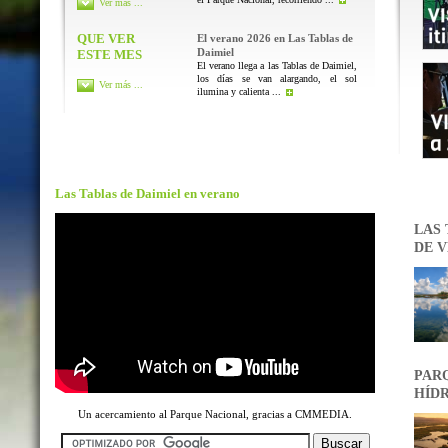
Ver más ...
QUE VER
El verano 2026 en Las Tablas de
Daimiel
ESTE MES
El verano llega a las Tablas de Daimiel,
los días se van alargando, el sol
Ver más ...
ilumina y calienta ...
Las Tablas de Daimiel en verano
LAS 
DE V
PARQ
HÍDR
Un acercamiento al Parque Nacional, gracias a CMMEDIA.