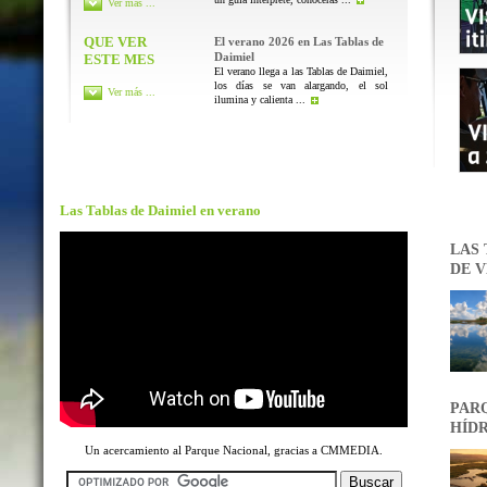
Ver más ...
QUE VER
El verano 2026 en Las Tablas de
Daimiel
ESTE MES
El verano llega a las Tablas de Daimiel,
los días se van alargando, el sol
Ver más ...
ilumina y calienta ...
Las Tablas de Daimiel en verano
LAS 
DE V
PARQ
HÍDR
Un acercamiento al Parque Nacional, gracias a CMMEDIA.