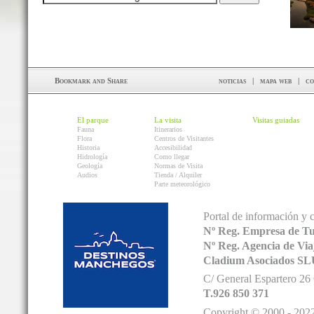
noticias
|
mapa web
|
co
El parque
La visita
Visitas guiadas
Fauna
Itinerarios
Flora
Centros de Visitantes
Historia
Accesibilidad
Hidrología
Como llegar
Geología
Normas de Visita
Audios
Tienda / Alquiler
Parte meteorológico
Portal de información y 
Nº Reg. Empresa de T
Nº Reg. Agencia de V
Cladium Asociados SL
C/ General Espartero 2
T.926 850 371
Copyright © 2000 - 2022.