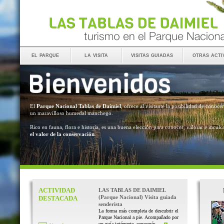
el parque
la visita
visitas guiadas
otras acti
El
Parque Nacional Tablas de Daimiel
, ofrece al visitante la posibilidad de conocer
un maravilloso humedal manchego.
Rico en fauna, flora e historia, es una buena elección para conocer, valorar e inculc
el valor de la conservación
.
ACTIVIDAD
LAS TABLAS DE DAIMIEL
(Parque Nacional) Visita guiada
DESTACADA
senderista
La forma más completa de descubrir el
Parque Nacional a pie. Acompañado por
un guía intérprete, conocerás ...