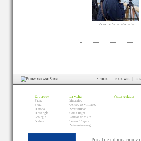
Observación con telescopio
noticias
|
mapa web
|
con
El parque
La visita
Visitas guiadas
Fauna
Itinerarios
Flora
Centros de Visitantes
Historia
Accesibilidad
Hidrología
Como llegar
Geología
Normas de Visita
Audios
Tienda / Alquiler
Parte meteorológico
Portal de información y 