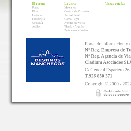
El parque
La visita
Visitas guiadas
Fauna
Itinerarios
Flora
Centros de Visitantes
Historia
Accesibilidad
Hidrología
Como llegar
Geología
Normas de Visita
Audios
Tienda / Alquiler
Parte meteorológico
Portal de información y 
Nº Reg. Empresa de T
Nº Reg. Agencia de V
Cladium Asociados SL
C/ General Espartero 2
T.926 850 371
Copyright © 2000 - 2022.