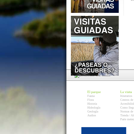
El parque
La visita
Fauna
Itinerarios
Flora
Centros de 
Historia
Accesibilid
Hidrología
Como llega
Geología
Normas de 
Audios
Tienda / Al
Parte mete