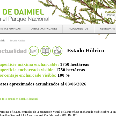
visitas guiadas
otras actividades
alojamientos
restauran
nicio
::
Estado Hídrico
Estado Hídrico
uperficie máxima encharcable:
1750 hectáreas
uperficie encharcada visible:
1750 hectáreas
orcentaje encharcado visible:
100 %
atos aproximados actualizados al 03/06/2026
r foto actual en Satélite Sentinel
atos no oficiales, extraídos de la estimación visual de la superficie encharcada visible sobre la i
l satélite Sentinel 2 L2A en composición falso color (B8, B4, B3)