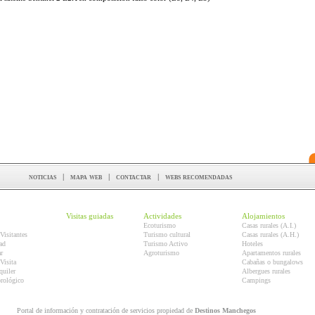
noticias
|
mapa web
|
contactar
|
webs recomendadas
Visitas guiadas
Actividades
Alojamientos
Ecoturismo
Casas rurales (A.I.)
Visitantes
Turismo cultural
Casas rurales (A.H.)
ad
Turismo Activo
Hoteles
r
Agroturismo
Apartamentos rurales
Visita
Cabañas o bungalows
quiler
Albergues rurales
orológico
Campings
Portal de información y contratación de servicios propiedad de
Destinos Manchegos