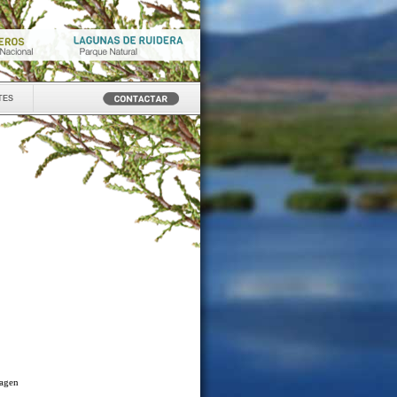
tes
magen