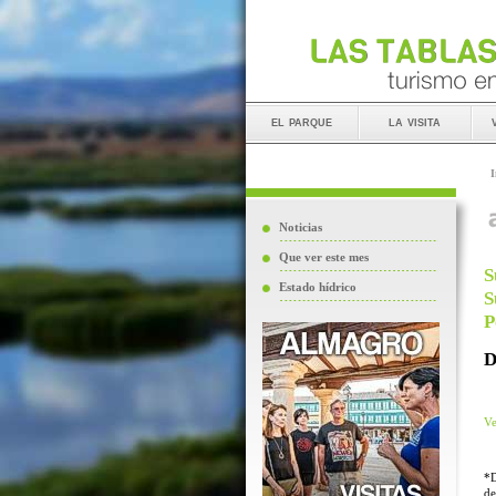
el parque
la visita
I
Noticias
Que ver este mes
S
Estado hídrico
S
P
D
Ve
*D
de