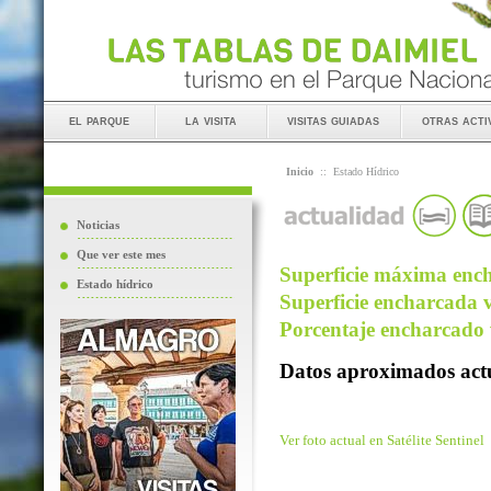
el parque
la visita
visitas guiadas
otras acti
Inicio
::
Estado Hídrico
Noticias
Que ver este mes
Superficie máxima ench
Estado hídrico
Superficie encharcada v
Porcentaje encharcado v
Datos aproximados actu
Ver foto actual en Satélite Sentinel