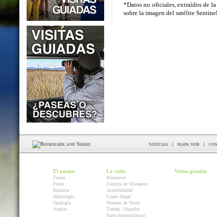
*Datos no oficiales, extraídos de la
sobre la imagen del satélite Sentin
noticias
|
mapa web
|
con
El parque
La visita
Visitas guiadas
Fauna
Itinerarios
Flora
Centros de Visitantes
Historia
Accesibilidad
Hidrología
Como llegar
Geología
Normas de Visita
Audios
Tienda / Alquiler
Parte meteorológico