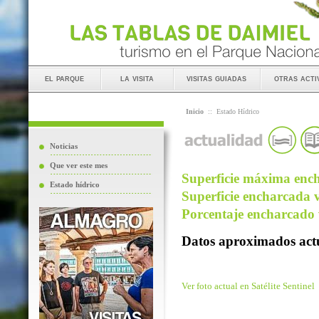
el parque
la visita
visitas guiadas
otras acti
Inicio
::
Estado Hídrico
Noticias
Que ver este mes
Superficie máxima ench
Estado hídrico
Superficie encharcada v
Porcentaje encharcado v
Datos aproximados actu
Ver foto actual en Satélite Sentinel