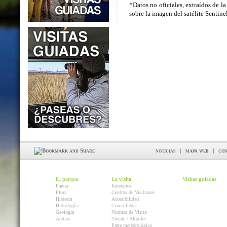
*Datos no oficiales, extraídos de la
sobre la imagen del satélite Sentin
noticias
|
mapa web
|
con
El parque
La visita
Visitas guiadas
Fauna
Itinerarios
Flora
Centros de Visitantes
Historia
Accesibilidad
Hidrología
Como llegar
Geología
Normas de Visita
Audios
Tienda / Alquiler
Parte meteorológico