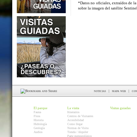
*Datos no oficiales, extraídos de la
sobre la imagen del satélite Sentin
noticias
|
mapa web
|
con
El parque
La visita
Visitas guiadas
Fauna
Itinerarios
Flora
Centros de Visitantes
Historia
Accesibilidad
Hidrología
Como llegar
Geología
Normas de Visita
Audios
Tienda / Alquiler
Parte meteorológico