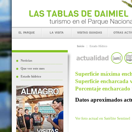
el parque
la visita
visitas guiadas
otras acti
Inicio
::
Estado Hídrico
Noticias
Que ver este mes
Superficie máxima ench
Estado hídrico
Superficie encharcada v
Porcentaje encharcado v
Datos aproximados actu
Ver foto actual en Satélite Sentinel