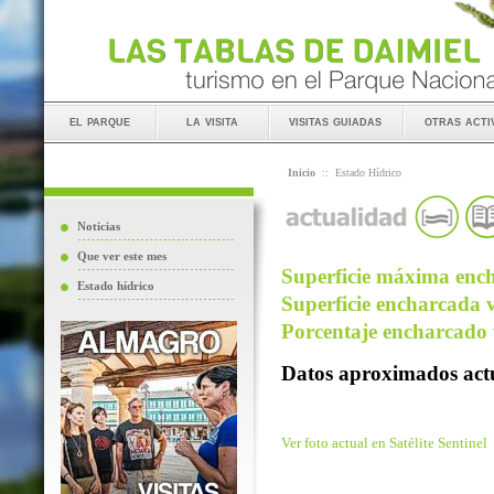
el parque
la visita
visitas guiadas
otras acti
Inicio
::
Estado Hídrico
Noticias
Que ver este mes
Superficie máxima ench
Estado hídrico
Superficie encharcada v
Porcentaje encharcado v
Datos aproximados actu
Ver foto actual en Satélite Sentinel