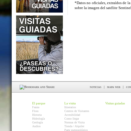
*Datos no oficiales, extraídos de la
sobre la imagen del satélite Sentin
noticias
|
mapa web
|
con
El parque
La visita
Visitas guiadas
Fauna
Itinerarios
Flora
Centros de Visitantes
Historia
Accesibilidad
Hidrología
Como llegar
Geología
Normas de Visita
Audios
Tienda / Alquiler
Parte meteorológico