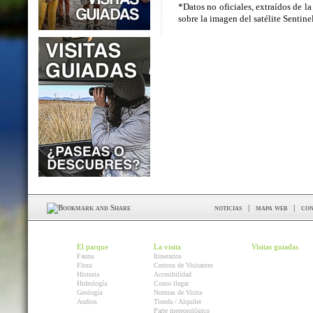
*Datos no oficiales, extraídos de la
sobre la imagen del satélite Sentin
noticias
|
mapa web
|
con
El parque
La visita
Visitas guiadas
Fauna
Itinerarios
Flora
Centros de Visitantes
Historia
Accesibilidad
Hidrología
Como llegar
Geología
Normas de Visita
Audios
Tienda / Alquiler
Parte meteorológico