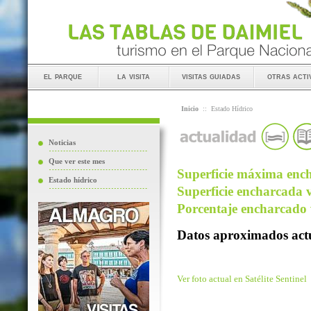
el parque
la visita
visitas guiadas
otras acti
Inicio
::
Estado Hídrico
Noticias
Que ver este mes
Superficie máxima ench
Estado hídrico
Superficie encharcada v
Porcentaje encharcado v
Datos aproximados actu
Ver foto actual en Satélite Sentinel