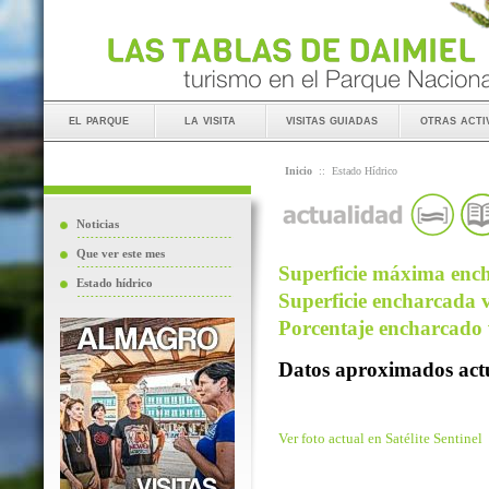
el parque
la visita
visitas guiadas
otras acti
Inicio
::
Estado Hídrico
Noticias
Que ver este mes
Superficie máxima ench
Estado hídrico
Superficie encharcada v
Porcentaje encharcado v
Datos aproximados actu
Ver foto actual en Satélite Sentinel