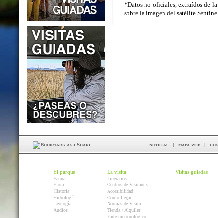
*Datos no oficiales, extraídos de la
sobre la imagen del satélite Sentin
noticias
|
mapa web
|
con
El parque
La visita
Visitas guiadas
Fauna
Itinerarios
Flora
Centros de Visitantes
Historia
Accesibilidad
Hidrología
Como llegar
Geología
Normas de Visita
Audios
Tienda / Alquiler
Parte meteorológico