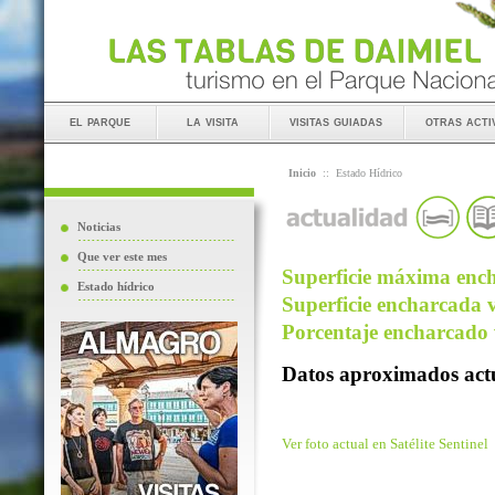
el parque
la visita
visitas guiadas
otras acti
Inicio
::
Estado Hídrico
Noticias
Que ver este mes
Superficie máxima ench
Estado hídrico
Superficie encharcada v
Porcentaje encharcado v
Datos aproximados actu
Ver foto actual en Satélite Sentinel