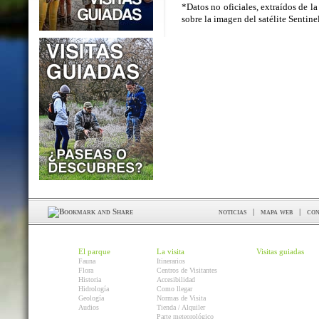
*Datos no oficiales, extraídos de la
sobre la imagen del satélite Sentin
noticias
|
mapa web
|
con
El parque
La visita
Visitas guiadas
Fauna
Itinerarios
Flora
Centros de Visitantes
Historia
Accesibilidad
Hidrología
Como llegar
Geología
Normas de Visita
Audios
Tienda / Alquiler
Parte meteorológico