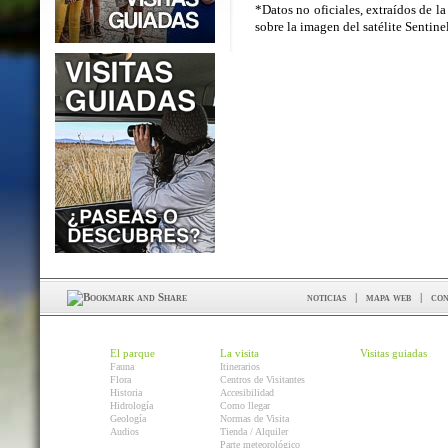
*Datos no oficiales, extraídos de la
sobre la imagen del satélite Sentin
noticias
|
mapa web
|
con
El parque
La visita
Visitas guiadas
Fauna
Itinerarios
Flora
Centros de Visitantes
Historia
Accesibilidad
Hidrología
Como llegar
Geología
Normas de Visita
Audios
Tienda / Alquiler
Parte meteorológico