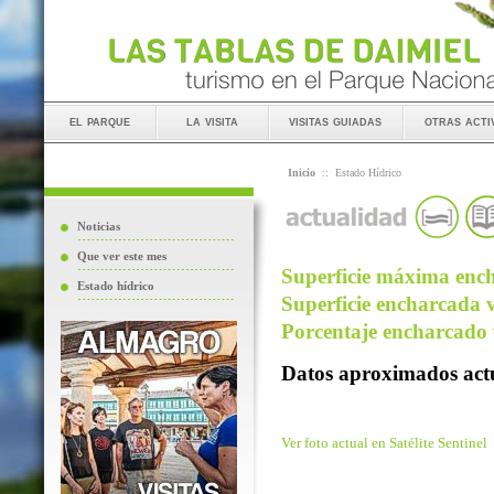
el parque
la visita
visitas guiadas
otras acti
Inicio
::
Estado Hídrico
Noticias
Que ver este mes
Superficie máxima ench
Estado hídrico
Superficie encharcada v
Porcentaje encharcado v
Datos aproximados actu
Ver foto actual en Satélite Sentinel