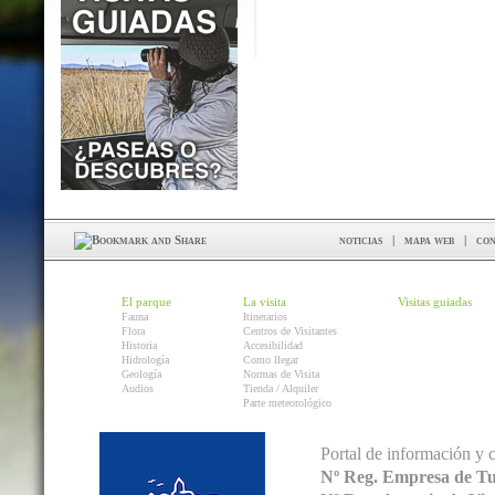
noticias
|
mapa web
|
con
El parque
La visita
Visitas guiadas
Fauna
Itinerarios
Flora
Centros de Visitantes
Historia
Accesibilidad
Hidrología
Como llegar
Geología
Normas de Visita
Audios
Tienda / Alquiler
Parte meteorológico
Portal de información y 
Nº Reg. Empresa de T