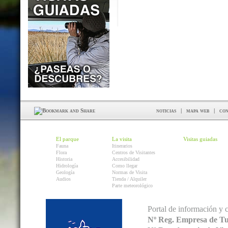
noticias
|
mapa web
|
con
El parque
La visita
Visitas guiadas
Fauna
Itinerarios
Flora
Centros de Visitantes
Historia
Accesibilidad
Hidrología
Como llegar
Geología
Normas de Visita
Audios
Tienda / Alquiler
Parte meteorológico
Portal de información y 
Nº Reg. Empresa de T