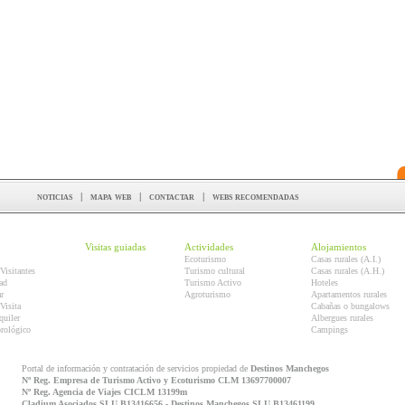
noticias
|
mapa web
|
contactar
|
webs recomendadas
Visitas guiadas
Actividades
Alojamientos
Ecoturismo
Casas rurales (A.I.)
Visitantes
Turismo cultural
Casas rurales (A.H.)
ad
Turismo Activo
Hoteles
r
Agroturismo
Apartamentos rurales
Visita
Cabañas o bungalows
quiler
Albergues rurales
orológico
Campings
Portal de información y contratación de servicios propiedad de
Destinos Manchegos
Nº Reg. Empresa de Turismo Activo y Ecoturismo CLM 13697700007
Nº Reg. Agencia de Viajes CICLM 13199m
Cladium Asociados SLU B13416656 - Destinos Manchegos SLU B13461199