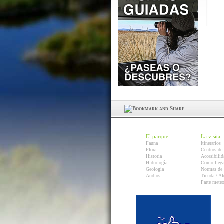
El parque
La visita
Fauna
Itinerarios
Flora
Centros de 
Historia
Accesibilid
Hidrología
Como llega
Geología
Normas de 
Audios
Tienda / Al
Parte mete