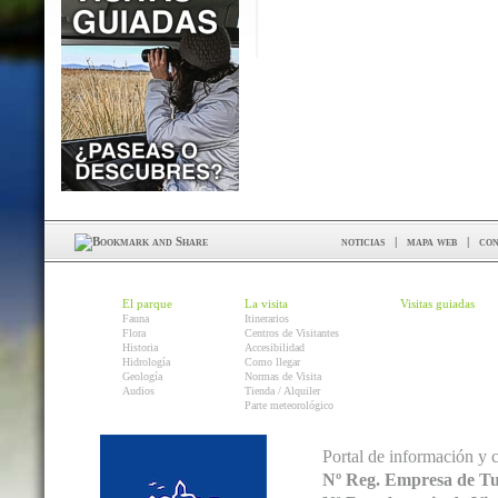
noticias
|
mapa web
|
con
El parque
La visita
Visitas guiadas
Fauna
Itinerarios
Flora
Centros de Visitantes
Historia
Accesibilidad
Hidrología
Como llegar
Geología
Normas de Visita
Audios
Tienda / Alquiler
Parte meteorológico
Portal de información y 
Nº Reg. Empresa de T