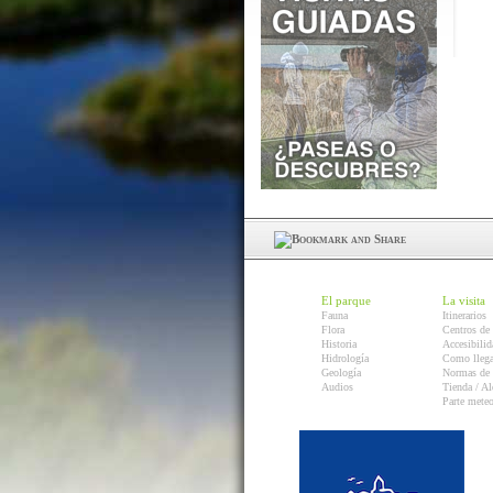
El parque
La visita
Fauna
Itinerarios
Flora
Centros de 
Historia
Accesibilid
Hidrología
Como llega
Geología
Normas de 
Audios
Tienda / Al
Parte mete