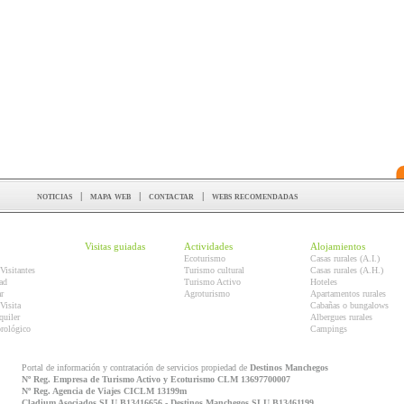
noticias
|
mapa web
|
contactar
|
webs recomendadas
Visitas guiadas
Actividades
Alojamientos
Ecoturismo
Casas rurales (A.I.)
Visitantes
Turismo cultural
Casas rurales (A.H.)
ad
Turismo Activo
Hoteles
r
Agroturismo
Apartamentos rurales
Visita
Cabañas o bungalows
quiler
Albergues rurales
orológico
Campings
Portal de información y contratación de servicios propiedad de
Destinos Manchegos
Nº Reg. Empresa de Turismo Activo y Ecoturismo CLM 13697700007
Nº Reg. Agencia de Viajes CICLM 13199m
Cladium Asociados SLU B13416656 - Destinos Manchegos SLU B13461199