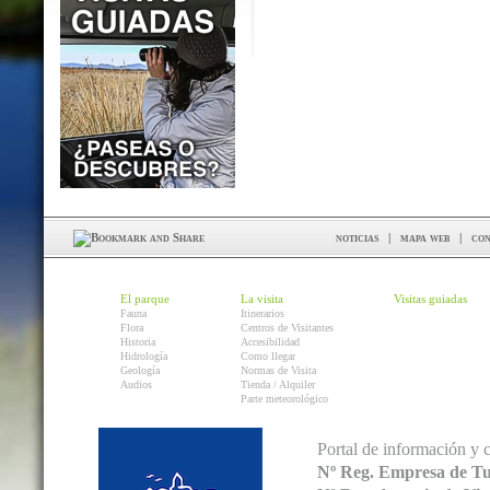
noticias
|
mapa web
|
con
El parque
La visita
Visitas guiadas
Fauna
Itinerarios
Flora
Centros de Visitantes
Historia
Accesibilidad
Hidrología
Como llegar
Geología
Normas de Visita
Audios
Tienda / Alquiler
Parte meteorológico
Portal de información y 
Nº Reg. Empresa de T