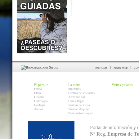
noticias
|
mapa web
|
con
El parque
La visita
Visitas guiadas
Fauna
Itinerarios
Flora
Centros de Visitantes
Historia
Accesibilidad
Hidrología
Como llegar
Geología
Normas de Visita
Audios
Tienda / Alquiler
Parte meteorológico
Portal de información y 
Nº Reg. Empresa de T