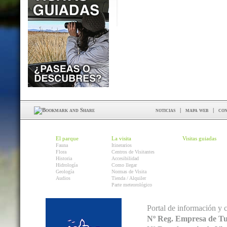
noticias
|
mapa web
|
con
El parque
La visita
Visitas guiadas
Fauna
Itinerarios
Flora
Centros de Visitantes
Historia
Accesibilidad
Hidrología
Como llegar
Geología
Normas de Visita
Audios
Tienda / Alquiler
Parte meteorológico
Portal de información y 
Nº Reg. Empresa de T