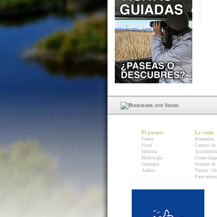
El parque
La visita
Fauna
Itinerarios
Flora
Centros de 
Historia
Accesibilid
Hidrología
Como llega
Geología
Normas de 
Audios
Tienda / Al
Parte mete