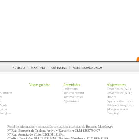
noticias
|
mapa web
|
contactar
|
webs recomendadas
Visitas guiadas
Actividades
Alojamientos
Ecoturismo
Casas rurales (A.I.)
Visitantes
Turismo cultural
Casas rurales (A.H.)
ad
Turismo Activo
Hoteles
r
Agroturismo
Apartamentos rurales
Visita
Cabañas o bungalows
quiler
Albergues rurales
orológico
Campings
Portal de información y contratación de servicios propiedad de
Destinos Manchegos
Nº Reg. Empresa de Turismo Activo y Ecoturismo CLM 13697700007
Nº Reg. Agencia de Viajes CICLM 13199m
Cladium Asociados SLU B13416656 - Destinos Manchegos SLU B13461199