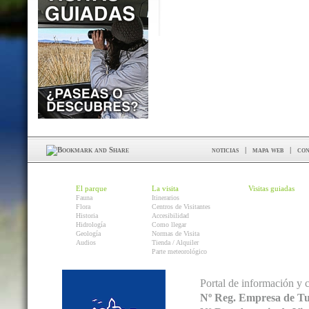
noticias
|
mapa web
|
con
El parque
La visita
Visitas guiadas
Fauna
Itinerarios
Flora
Centros de Visitantes
Historia
Accesibilidad
Hidrología
Como llegar
Geología
Normas de Visita
Audios
Tienda / Alquiler
Parte meteorológico
Portal de información y 
Nº Reg. Empresa de T