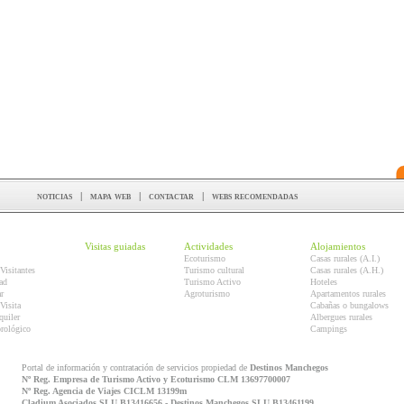
noticias
|
mapa web
|
contactar
|
webs recomendadas
Visitas guiadas
Actividades
Alojamientos
Ecoturismo
Casas rurales (A.I.)
Visitantes
Turismo cultural
Casas rurales (A.H.)
ad
Turismo Activo
Hoteles
r
Agroturismo
Apartamentos rurales
Visita
Cabañas o bungalows
quiler
Albergues rurales
orológico
Campings
Portal de información y contratación de servicios propiedad de
Destinos Manchegos
Nº Reg. Empresa de Turismo Activo y Ecoturismo CLM 13697700007
Nº Reg. Agencia de Viajes CICLM 13199m
Cladium Asociados SLU B13416656 - Destinos Manchegos SLU B13461199