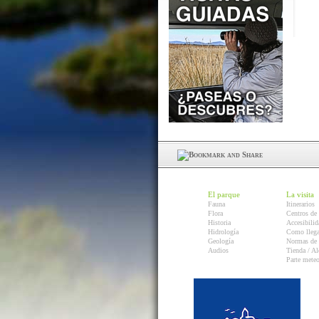
El parque
La visita
Fauna
Itinerarios
Flora
Centros de 
Historia
Accesibilid
Hidrología
Como llega
Geología
Normas de 
Audios
Tienda / Al
Parte mete