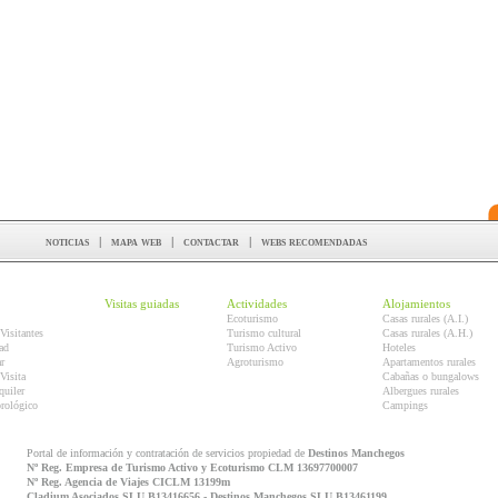
noticias
|
mapa web
|
contactar
|
webs recomendadas
Visitas guiadas
Actividades
Alojamientos
Ecoturismo
Casas rurales (A.I.)
Visitantes
Turismo cultural
Casas rurales (A.H.)
ad
Turismo Activo
Hoteles
r
Agroturismo
Apartamentos rurales
Visita
Cabañas o bungalows
quiler
Albergues rurales
orológico
Campings
Portal de información y contratación de servicios propiedad de
Destinos Manchegos
Nº Reg. Empresa de Turismo Activo y Ecoturismo CLM 13697700007
Nº Reg. Agencia de Viajes CICLM 13199m
Cladium Asociados SLU B13416656 - Destinos Manchegos SLU B13461199