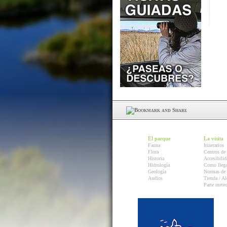
El parque
La visita
Fauna
Itinerarios
Flora
Centros de 
Historia
Accesibilid
Hidrología
Como llega
Geología
Normas de 
Audios
Tienda / Al
Parte mete