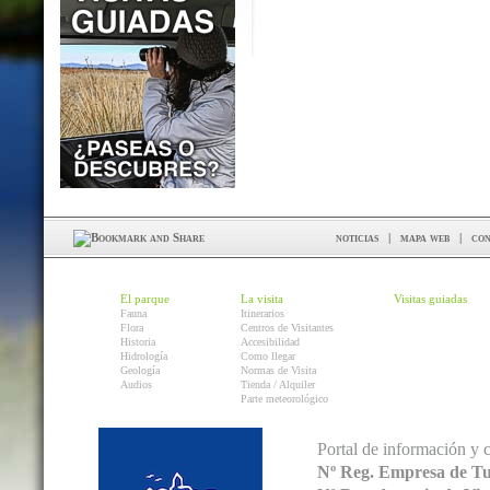
noticias
|
mapa web
|
con
El parque
La visita
Visitas guiadas
Fauna
Itinerarios
Flora
Centros de Visitantes
Historia
Accesibilidad
Hidrología
Como llegar
Geología
Normas de Visita
Audios
Tienda / Alquiler
Parte meteorológico
Portal de información y 
Nº Reg. Empresa de T