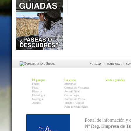
noticias
|
mapa web
|
con
El parque
La visita
Visitas guiadas
Fauna
Itinerarios
Flora
Centros de Visitantes
Historia
Accesibilidad
Hidrología
Como llegar
Geología
Normas de Visita
Audios
Tienda / Alquiler
Parte meteorológico
Portal de información y 
Nº Reg. Empresa de T