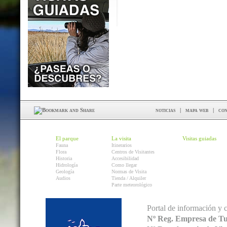
noticias
|
mapa web
|
con
El parque
La visita
Visitas guiadas
Fauna
Itinerarios
Flora
Centros de Visitantes
Historia
Accesibilidad
Hidrología
Como llegar
Geología
Normas de Visita
Audios
Tienda / Alquiler
Parte meteorológico
Portal de información y 
Nº Reg. Empresa de T