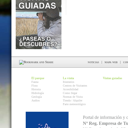
noticias
|
mapa web
|
con
El parque
La visita
Visitas guiadas
Fauna
Itinerarios
Flora
Centros de Visitantes
Historia
Accesibilidad
Hidrología
Como llegar
Geología
Normas de Visita
Audios
Tienda / Alquiler
Parte meteorológico
Portal de información y 
Nº Reg. Empresa de T