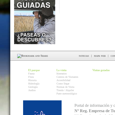
noticias
|
mapa web
|
con
El parque
La visita
Visitas guiadas
Fauna
Itinerarios
Flora
Centros de Visitantes
Historia
Accesibilidad
Hidrología
Como llegar
Geología
Normas de Visita
Audios
Tienda / Alquiler
Parte meteorológico
Portal de información y 
Nº Reg. Empresa de T