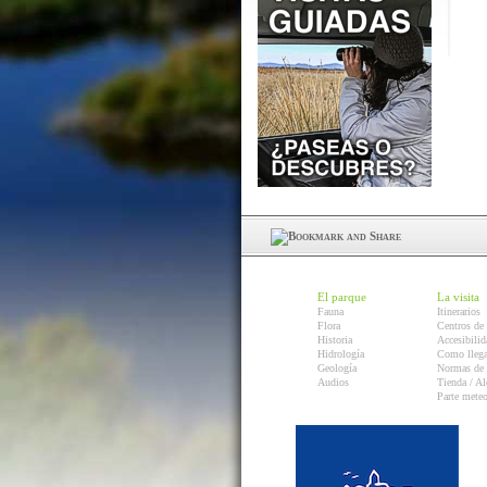
El parque
La visita
Fauna
Itinerarios
Flora
Centros de 
Historia
Accesibilid
Hidrología
Como llega
Geología
Normas de 
Audios
Tienda / Al
Parte mete