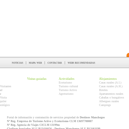
noticias
|
mapa web
|
contactar
|
webs recomendadas
Visitas guiadas
Actividades
Alojamientos
Ecoturismo
Casas rurales (A.I.)
Visitantes
Turismo cultural
Casas rurales (A.H.)
ad
Turismo Activo
Hoteles
r
Agroturismo
Apartamentos rurales
Visita
Cabañas o bungalows
quiler
Albergues rurales
orológico
Campings
Portal de información y contratación de servicios propiedad de
Destinos Manchegos
Nº Reg. Empresa de Turismo Activo y Ecoturismo CLM 13697700007
Nº Reg. Agencia de Viajes CICLM 13199m
Cladium Asociados SLU B13416656 - Destinos Manchegos SLU B13461199