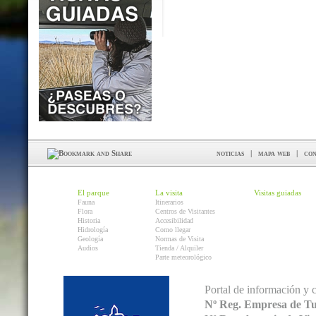
noticias
|
mapa web
|
con
El parque
La visita
Visitas guiadas
Fauna
Itinerarios
Flora
Centros de Visitantes
Historia
Accesibilidad
Hidrología
Como llegar
Geología
Normas de Visita
Audios
Tienda / Alquiler
Parte meteorológico
Portal de información y 
Nº Reg. Empresa de T