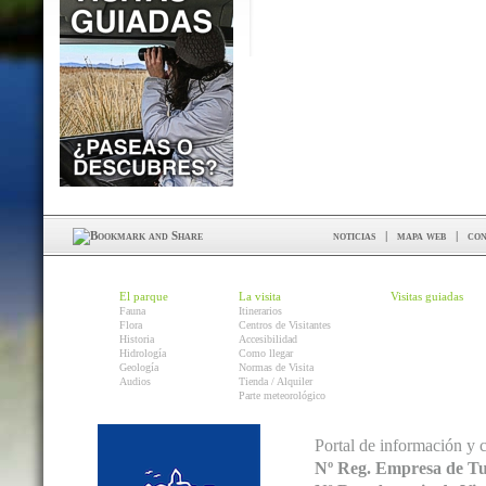
noticias
|
mapa web
|
con
El parque
La visita
Visitas guiadas
Fauna
Itinerarios
Flora
Centros de Visitantes
Historia
Accesibilidad
Hidrología
Como llegar
Geología
Normas de Visita
Audios
Tienda / Alquiler
Parte meteorológico
Portal de información y 
Nº Reg. Empresa de T