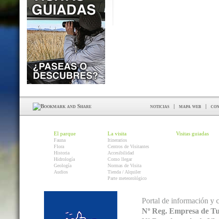
noticias
|
mapa web
|
con
El parque
La visita
Visitas guiadas
Fauna
Itinerarios
Flora
Centros de Visitantes
Historia
Accesibilidad
Hidrología
Como llegar
Geología
Normas de Visita
Audios
Tienda / Alquiler
Parte meteorológico
Portal de información y 
Nº Reg. Empresa de T