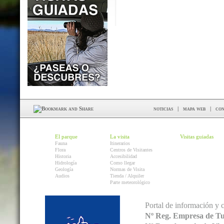
noticias
|
mapa web
|
con
El parque
La visita
Visitas guiadas
Fauna
Itinerarios
Flora
Centros de Visitantes
Historia
Accesibilidad
Hidrología
Como llegar
Geología
Normas de Visita
Audios
Tienda / Alquiler
Parte meteorológico
Portal de información y 
Nº Reg. Empresa de T