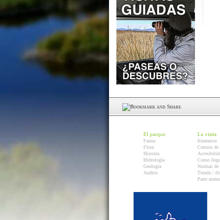
El parque
La visita
Fauna
Itinerarios
Flora
Centros de 
Historia
Accesibilid
Hidrología
Como llega
Geología
Normas de 
Audios
Tienda / Al
Parte mete