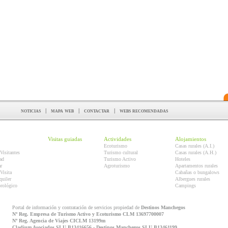
noticias
|
mapa web
|
contactar
|
webs recomendadas
Visitas guiadas
Actividades
Alojamientos
Ecoturismo
Casas rurales (A.I.)
Visitantes
Turismo cultural
Casas rurales (A.H.)
ad
Turismo Activo
Hoteles
r
Agroturismo
Apartamentos rurales
Visita
Cabañas o bungalows
quiler
Albergues rurales
orológico
Campings
Portal de información y contratación de servicios propiedad de
Destinos Manchegos
Nº Reg. Empresa de Turismo Activo y Ecoturismo CLM 13697700007
Nº Reg. Agencia de Viajes CICLM 13199m
Cladium Asociados SLU B13416656 - Destinos Manchegos SLU B13461199