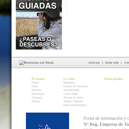
noticias
|
mapa web
|
con
El parque
La visita
Visitas guiadas
Fauna
Itinerarios
Flora
Centros de Visitantes
Historia
Accesibilidad
Hidrología
Como llegar
Geología
Normas de Visita
Audios
Tienda / Alquiler
Parte meteorológico
Portal de información y 
Nº Reg. Empresa de T