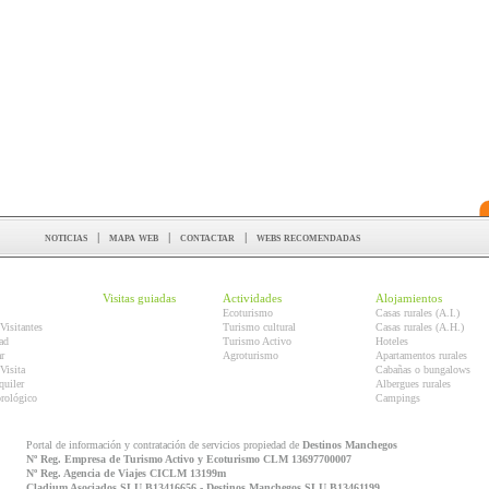
noticias
|
mapa web
|
contactar
|
webs recomendadas
Visitas guiadas
Actividades
Alojamientos
Ecoturismo
Casas rurales (A.I.)
Visitantes
Turismo cultural
Casas rurales (A.H.)
ad
Turismo Activo
Hoteles
r
Agroturismo
Apartamentos rurales
Visita
Cabañas o bungalows
quiler
Albergues rurales
orológico
Campings
Portal de información y contratación de servicios propiedad de
Destinos Manchegos
Nº Reg. Empresa de Turismo Activo y Ecoturismo CLM 13697700007
Nº Reg. Agencia de Viajes CICLM 13199m
Cladium Asociados SLU B13416656 - Destinos Manchegos SLU B13461199