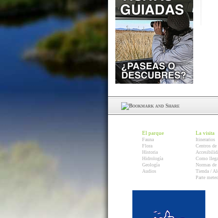
El parque
La visita
Fauna
Itinerarios
Flora
Centros de 
Historia
Accesibilid
Hidrología
Como llega
Geología
Normas de 
Audios
Tienda / Al
Parte mete