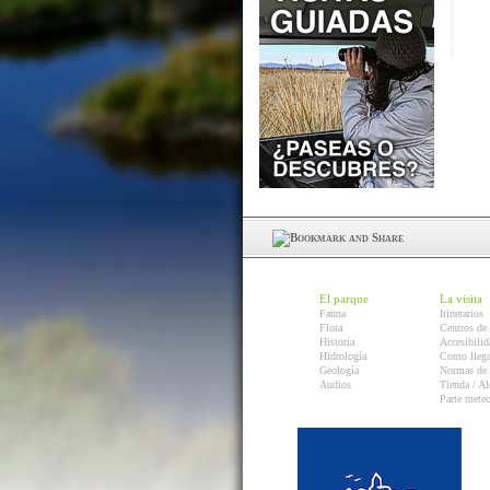
El parque
La visita
Fauna
Itinerarios
Flora
Centros de 
Historia
Accesibilid
Hidrología
Como llega
Geología
Normas de 
Audios
Tienda / Al
Parte mete