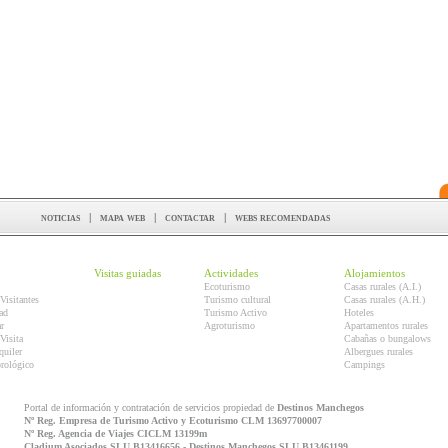
noticias
|
mapa web
|
contactar
|
webs recomendadas
Visitas guiadas
Actividades
Alojamientos
Ecoturismo
Casas rurales (A.I.)
Visitantes
Turismo cultural
Casas rurales (A.H.)
ad
Turismo Activo
Hoteles
r
Agroturismo
Apartamentos rurales
Visita
Cabañas o bungalows
quiler
Albergues rurales
orológico
Campings
Portal de información y contratación de servicios propiedad de
Destinos Manchegos
Nº Reg. Empresa de Turismo Activo y Ecoturismo CLM 13697700007
Nº Reg. Agencia de Viajes CICLM 13199m
Cladium Asociados SLU B13416656 - Destinos Manchegos SLU B13461199